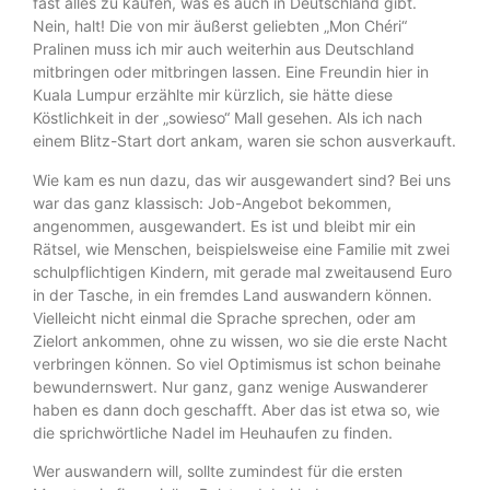
fast alles zu kaufen, was es auch in Deutschland gibt.
Nein, halt! Die von mir äußerst geliebten „Mon Chéri“
Pralinen muss ich mir auch weiterhin aus Deutschland
mitbringen oder mitbringen lassen. Eine Freundin hier in
Kuala Lumpur erzählte mir kürzlich, sie hätte diese
Köstlichkeit in der „sowieso“ Mall gesehen. Als ich nach
einem Blitz-Start dort ankam, waren sie schon ausverkauft.
Wie kam es nun dazu, das wir ausgewandert sind? Bei uns
war das ganz klassisch: Job-Angebot bekommen,
angenommen, ausgewandert. Es ist und bleibt mir ein
Rätsel, wie Menschen, beispielsweise eine Familie mit zwei
schulpflichtigen Kindern, mit gerade mal zweitausend Euro
in der Tasche, in ein fremdes Land auswandern können.
Vielleicht nicht einmal die Sprache sprechen, oder am
Zielort ankommen, ohne zu wissen, wo sie die erste Nacht
verbringen können. So viel Optimismus ist schon beinahe
bewundernswert. Nur ganz, ganz wenige Auswanderer
haben es dann doch geschafft. Aber das ist etwa so, wie
die sprichwörtliche Nadel im Heuhaufen zu finden.
Wer auswandern will, sollte zumindest für die ersten