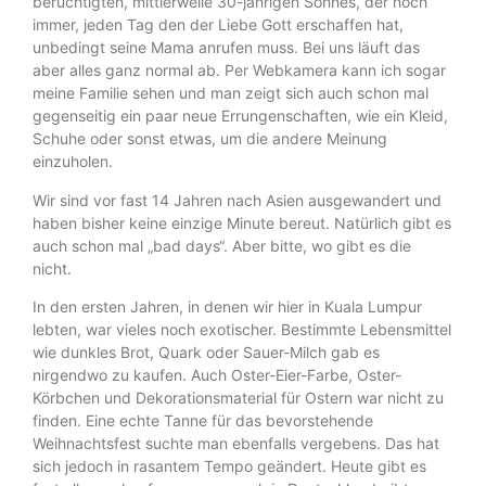
berüchtigten, mittlerweile 30-jährigen Sohnes, der noch
immer, jeden Tag den der Liebe Gott erschaffen hat,
unbedingt seine Mama anrufen muss. Bei uns läuft das
aber alles ganz normal ab. Per Webkamera kann ich sogar
meine Familie sehen und man zeigt sich auch schon mal
gegenseitig ein paar neue Errungenschaften, wie ein Kleid,
Schuhe oder sonst etwas, um die andere Meinung
einzuholen.
Wir sind vor fast 14 Jahren nach Asien ausgewandert und
haben bisher keine einzige Minute bereut. Natürlich gibt es
auch schon mal „bad days“. Aber bitte, wo gibt es die
nicht.
In den ersten Jahren, in denen wir hier in Kuala Lumpur
lebten, war vieles noch exotischer. Bestimmte Lebensmittel
wie dunkles Brot, Quark oder Sauer-Milch gab es
nirgendwo zu kaufen. Auch Oster-Eier-Farbe, Oster-
Körbchen und Dekorationsmaterial für Ostern war nicht zu
finden. Eine echte Tanne für das bevorstehende
Weihnachtsfest suchte man ebenfalls vergebens. Das hat
sich jedoch in rasantem Tempo geändert. Heute gibt es