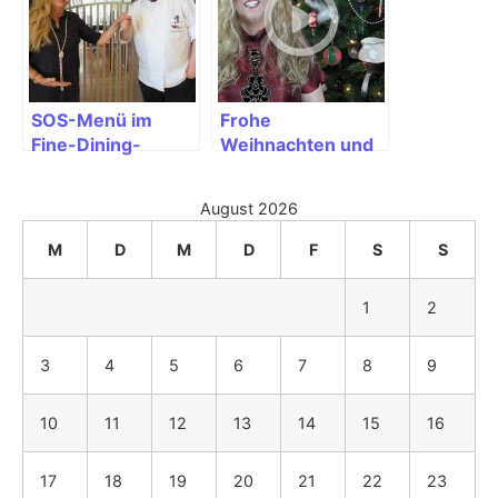
SOS-Menü im
Frohe
Fine-Dining-
Weihnachten und
Restaurant
einen guten
ROSSINI auf
Rutsch ins neue
August 2026
AIDAbella
Jahr 2016.
M
D
M
D
F
S
S
1
2
3
4
5
6
7
8
9
10
11
12
13
14
15
16
17
18
19
20
21
22
23